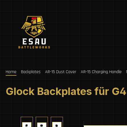
ip to main content
Skip to search
Skip to main navigation
Home
Backplates
AR-15 Dust Cover
AR-15 Charging Handle
Glock Backplates für G
Skip image gallery