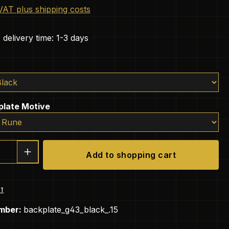
 VAT plus shipping costs
 delivery time: 1-3 days
plate Motive
Quantity: Enter the desired amount or 
Add to shopping cart
ST
mber:
backplate_g43_black_.15