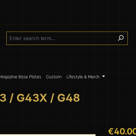
Magazine Base Plates
Custom
Lifestyle & Merch
43 / G43X / G48
Regular pric
€40.0