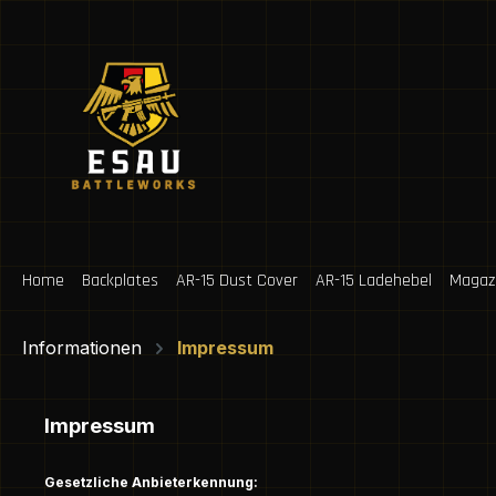
m Hauptinhalt springen
Zur Suche springen
Zur Hauptnavigation springen
Home
Backplates
AR-15 Dust Cover
AR-15 Ladehebel
Magaz
Informationen
Impressum
Impressum
Gesetzliche Anbieterkennung: