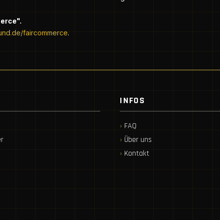
merce".
und.de/faircommerce
.
INFOS
FAQ
r
Über uns
Kontakt