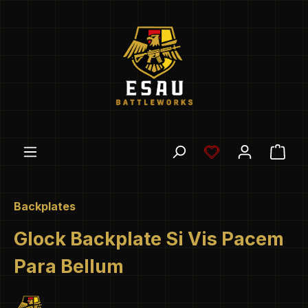
Zum Hauptinhalt springen
Du hast 0 Produ
Ware
Backplates
Glock Backplate Si Vis Pacem
Para Bellum