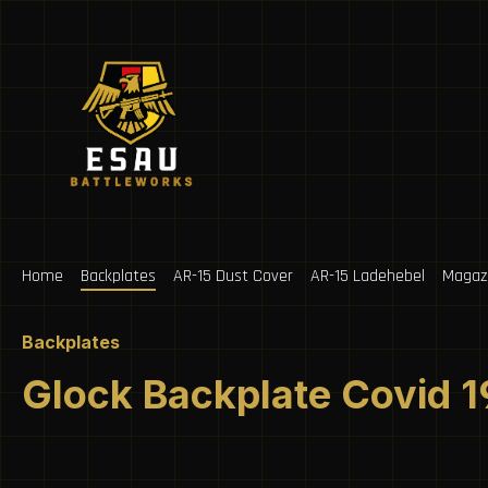
m Hauptinhalt springen
Zur Suche springen
Zur Hauptnavigation springen
Home
Backplates
AR-15 Dust Cover
AR-15 Ladehebel
Magaz
Backplates
Glock Backplate Covid 1