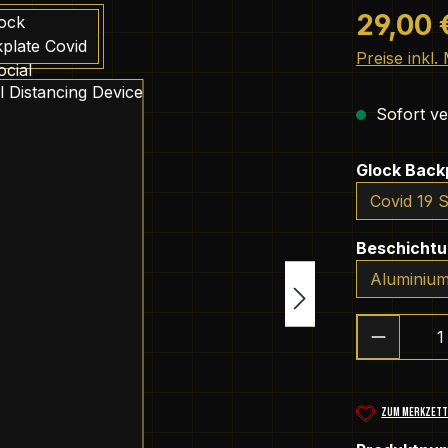
Regulärer Pr
29,00 
Preise inkl
Sofort ver
Glock Back
Beschicht
Produkt
ZUM MERKZETT