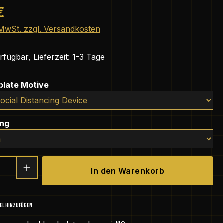
eis:
€
. MwSt. zzgl. Versandkosten
fügbar, Lieferzeit: 1-3 Tage
auswählen
plate Motive
auswählen
ung
 Anzahl: Gib den gewünschten Wert ein 
In den Warenkorb
EL HINZUFÜGEN