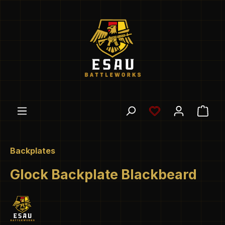
Zum Hauptinhalt springen
Du hast 0 Produ
Ware
Backplates
Glock Backplate Blackbeard