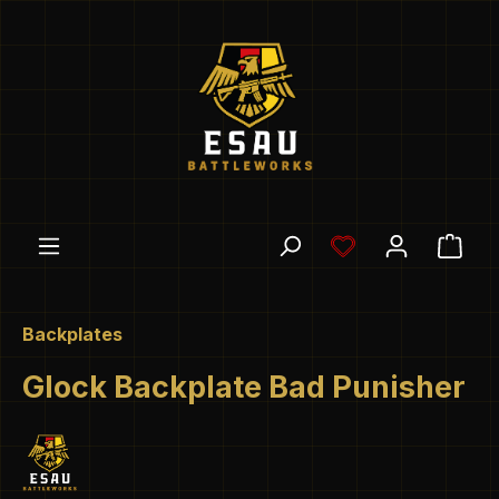
Zum Hauptinhalt springen
Du hast 0 Produ
Ware
Backplates
Glock Backplate Bad Punisher