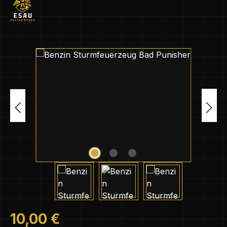
Bildergalerie überspringen
Regulärer Preis:
10,00 €