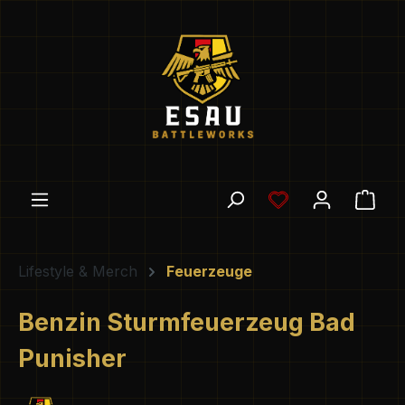
Zum Hauptinhalt springen
Du hast 0 Produ
Ware
Lifestyle & Merch
Feuerzeuge
Benzin Sturmfeuerzeug Bad
Punisher